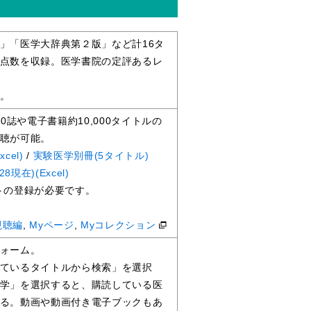
」「医学大辞典第２版」など計16タ
点数を収録。医学書院の定評あるレ
。
0誌や電子書籍約10,000タイトルの
聴が可能。
el)
/
実験医学別冊(5タイトル)
8現在)(Excel)
トの登録が必要です。
視聴編
,
Myページ
,
Myコレクション
ォーム。
ているタイトルから検索」を選択
学」を選択すると、購読している医
る。動画や動画付き電子ブックもあ