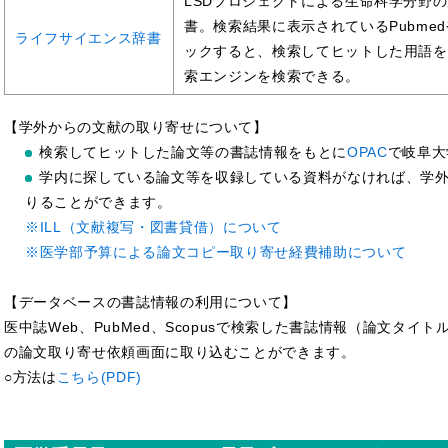
LSDプロジェクトによる生命科学分野
書。検索結果に表示されているPubmedやG
ライフサイエンス辞書
ックすると、検索してヒットした用語を
索エンジンを検索できる。
【学外からの文献の取り寄せについて】
検索してヒットした論文等の書誌情報をもとに
OPAC
で岐阜大
学内に探している論文等を収録している資料がなければ、学
りることができます。
※ILL（文献複写・図書貸借）について
※医学部予算による論文コピー取り寄せ経費補助について
【データベースの書誌情報の利用について】
医中誌Web、PubMed、Scopusで検索した書誌情報（論文タイトル
の論文取り寄せ依頼画面に取り込むことができます。
○方法は
こちら(PDF)