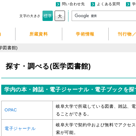
問い合わせ先
よくある質問
学
標準
大
文字の大きさ
内
所蔵資料
学術情報
刊行物
学図書館)
探す・調べる(医学図書館)
学内の本・雑誌・電子ジャーナル・電子ブックを探
岐阜大学で所蔵している図書、雑誌、電
OPAC
ることができる。
岐阜大学で契約中および無料でアクセス
電子ジャーナル
索が可能。