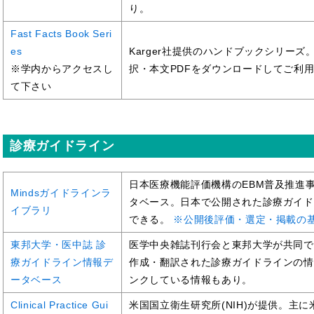
り。
Fast Facts Book Seri
es
Karger社提供のハンドブックシリーズ
※学内からアクセスし
択・本文PDFをダウンロードしてご利
て下さい
診療ガイドライン
日本医療機能評価機構のEBM普及推進事
Mindsガイドラインラ
タベース。日本で公開された診療ガイド
イブラリ
できる。
※公開後評価・選定・掲載の
東邦大学・医中誌 診
医学中央雑誌刊行会と東邦大学が共同で
療ガイドライン情報デ
作成・翻訳された診療ガイドラインの情
ータベース
ンクしている情報もあり。
Clinical Practice Gui
米国国立衛生研究所(NIH)が提供。主