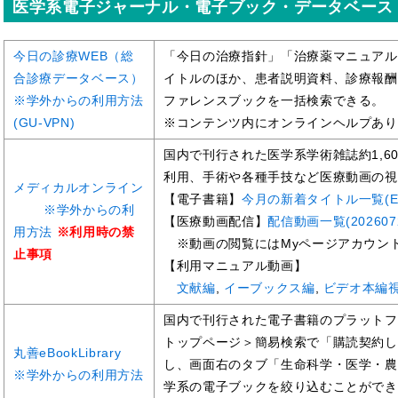
医学系電子ジャーナル・電子ブック・データベース
今日の診療WEB（総
「今日の治療指針」「治療薬マニュアル
合診療データベース）
イトルのほか、患者説明資料、診療報酬
※学外からの利用方法
ファレンスブックを一括検索できる。
(GU-VPN)
※コンテンツ内にオンラインヘルプあり
国内で刊行された医学系学術雑誌約1,60
利用、手術や各種手技など医療動画の視
メディカルオンライン
【電子書籍】
今月の新着タイトル一覧(Exc
※学外からの利
【医療動画配信】
配信動画一覧(2026072
用方法
※利用時の禁
※動画の閲覧にはMyページアカウン
止事項
【利用マニュアル動画】
文献編
,
イーブックス編
,
ビデオ本編
国内で刊行された電子書籍のプラットフ
トップページ＞簡易検索で「購読契約し
丸善eBookLibrary
し、画面右のタブ「生命科学・医学・農
※学外からの利用方法
学系の電子ブックを絞り込むことができ