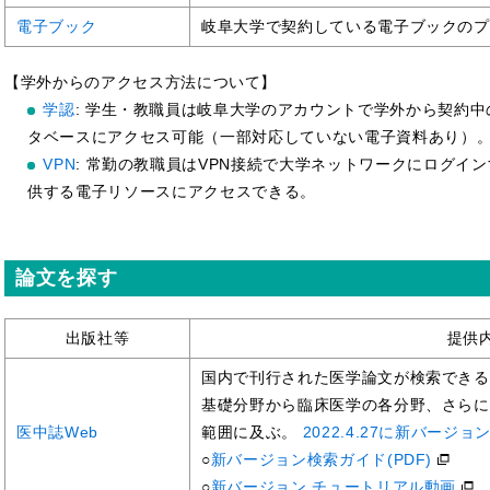
電子ブック
岐阜大学で契約している電子ブックのプ
【学外からのアクセス方法について】
学認
: 学生・教職員は岐阜大学のアカウントで学外から契約
タベースにアクセス可能（一部対応していない電子資料あり）
VPN
: 常勤の教職員はVPN接続で大学ネットワークにログイ
供する電子リソースにアクセスできる。
論文を探す
出版社等
提供
国内で刊行された医学論文が検索できる
基礎分野から臨床医学の各分野、さらに
医中誌Web
範囲に及ぶ。
2022.4.27に新バージ
○
新バージョン検索ガイド(PDF)
○
新バージョン チュートリアル動画