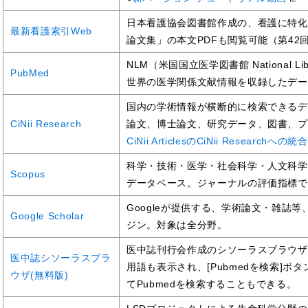
日本看護協会図書館作成の、看護に特化
最新看護索引Web
論文集」の本文PDFも閲覧可能（第42
NLM（米国国立医学図書館 National Lib
PubMed
世界の医学関係文献情報を収録したデー
国内の学術情報が横断的に検索できるデ
CiNii Research
論文、博士論文、研究データ、図書、プ
CiNii ArticlesのCiNii Researchへ
科学・技術・医学・社会科学・人文科学
Scopus
データベース。ジャーナルの評価指標である
Googleが提供する、学術論文・雑誌
Google Scholar
ジン。対象は全分野。
医中誌刊行会作成のシソーラスブラウザ
医中誌シソーラスブラ
用語も表示され、[Pubmedを検索]
ウザ(無料版)
てPubmedを検索することもできる。