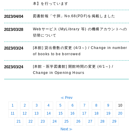
本】を行っています
図書館報「寸胴」No.68(PDF)を掲載しました
2023/04/04
Webサービス (MyLibrary 等) の機構アカウントへの
2023/03/28
切替について
[本館] 貸出冊数の変更 (4/3～) / Change in number
2023/03/24
of books to be borrowed
[本館・医学図書館] 開館時間の変更 (4/1～) /
2023/03/24
Change in Opening Hours
≪ Prev
1
2
3
4
5
6
7
8
9
10
11
12
13
14
15
16
17
18
19
20
21
22
23
24
25
26
27
28
29
Next ≫