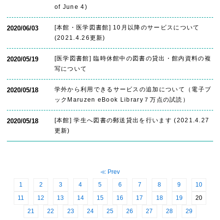
of June 4)
[本館・医学図書館] 10月以降のサービスについて
2020/06/03
(2021.4.26更新)
[医学図書館] 臨時休館中の図書の貸出・館内資料の複
2020/05/19
写について
学外から利用できるサービスの追加について（電子ブ
2020/05/18
ックMaruzen eBook Library７万点の試読）
[本館] 学生へ図書の郵送貸出を行います (2021.4.27
2020/05/18
更新)
≪ Prev
1
2
3
4
5
6
7
8
9
10
11
12
13
14
15
16
17
18
19
20
21
22
23
24
25
26
27
28
29