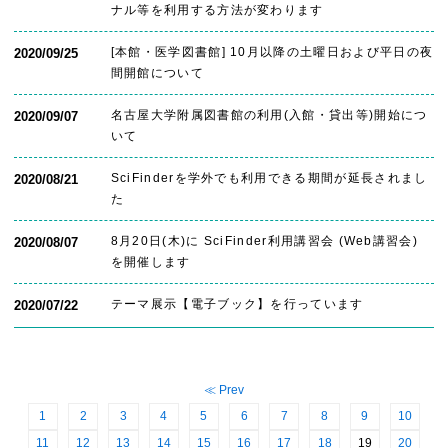
ナル等を利用する方法が変わります
[本館・医学図書館] 10月以降の土曜日および平日の夜
2020/09/25
間開館について
名古屋大学附属図書館の利用(入館・貸出等)開始につ
2020/09/07
いて
SciFinderを学外でも利用できる期間が延長されまし
2020/08/21
た
8月20日(木)に SciFinder利用講習会 (Web講習会)
2020/08/07
を開催します
テーマ展示【電子ブック】を行っています
2020/07/22
≪ Prev
1
2
3
4
5
6
7
8
9
10
11
12
13
14
15
16
17
18
19
20