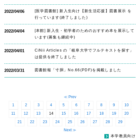
[医学図書館] 新入生向け【新生活応援】図書展示 を
2022/04/06
行っています(終了しました)
[本館] 新入生・初学者のためのおすすめ本を展示して
2022/04/04
います(募集も継続中)
CiNii Articles の「岐阜大学でフルテキストを探す」
2022/04/01
は提供を終了しました
図書館報「寸胴」No.66(PDF)を掲載しました
2022/03/31
≪ Prev
1
2
3
4
5
6
7
8
9
10
11
12
13
14
15
16
17
18
19
20
21
22
23
24
25
26
27
28
29
Next ≫
本学教員向け